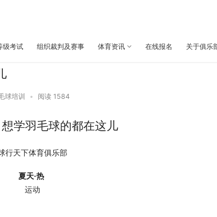
等级考试
组织裁判及赛事
体育资讯
在线报名
关于俱乐
儿
毛球培训
•
阅读 1584
，想学羽毛球的都在这儿
球行天下体育俱乐部
夏天·热
 运动