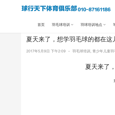
首页
羽毛球培训
首页
羽毛球培训
羽球培训地点
夏天来了，想学羽毛球的都在这
2017年5月9日 下午2:09
•
羽毛球培训
,
青少年儿童羽
夏天来了