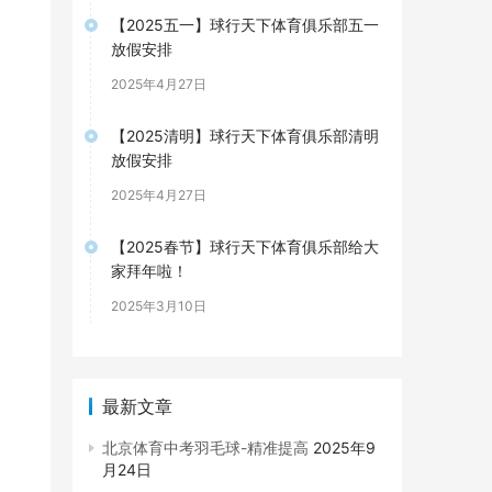
【2025五一】球行天下体育俱乐部五一
放假安排
2025年4月27日
【2025清明】球行天下体育俱乐部清明
放假安排
2025年4月27日
【2025春节】球行天下体育俱乐部给大
家拜年啦！
2025年3月10日
最新文章
北京体育中考羽毛球-精准提高
2025年9
月24日