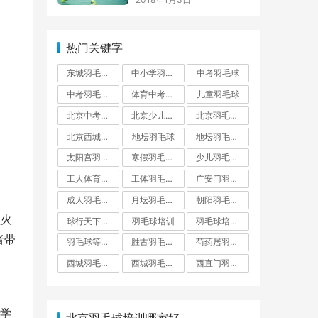
热门关键字
东城羽毛球培训
中小学羽毛球培训
中考羽毛球
中考羽毛球考什么
体育中考羽毛球
儿童羽毛球
北京中考羽毛球
北京少儿羽毛球
北京羽毛球培训
北京西城羽毛球
地坛羽毛球
地坛羽毛球培训
太阳宫羽毛球培训
寒假羽毛球培训
少儿羽毛球培训
工人体育馆羽毛球培训
工体羽毛球培训
广安门羽毛球培训
成人羽毛球培训
月坛羽毛球培训
朝阳羽毛球培训
益火
球行天下羽毛球培训
羽毛球培训
羽毛球培训中心
者带
羽毛球等级考试
胜古羽毛球培训
芍药居羽毛球培训
西城羽毛器培训
西城羽毛球培训
西直门羽毛球培训
教学
北京羽毛球培训哪家好