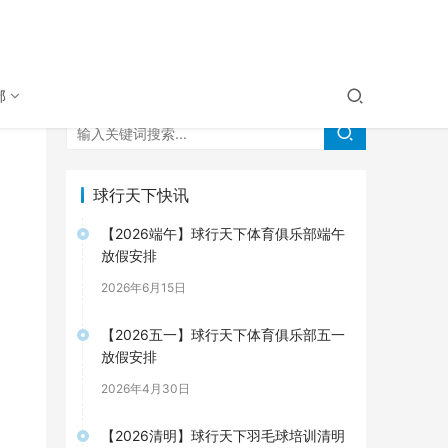
部
球行天下快讯
【2026端午】球行天下体育俱乐部端午
放假安排
2026年6月15日
【2026五一】球行天下体育俱乐部五一
放假安排
2026年4月30日
【2026清明】球行天下羽毛球培训清明