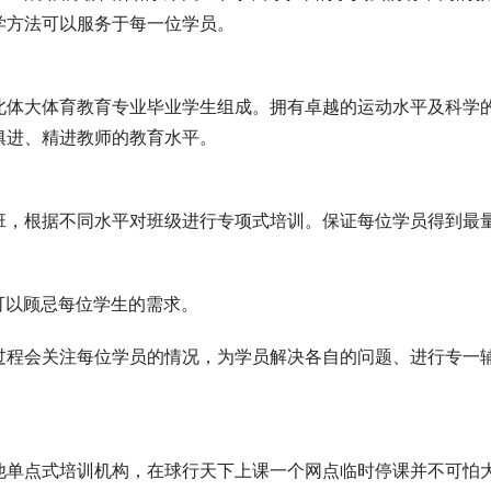
学方法可以服务于每一位学员。
北体大体育教育专业毕业学生组成。拥有卓越的运动水平及科学
俱进、精进教师的教育水平。
班，根据不同水平对班级进行专项式培训。保证每位学员得到最
练可以顾忌每位学生的需求。
过程会关注每位学员的情况，为学员解决各自的问题、进行专一
他单点式培训机构，在球行天下上课一个网点临时停课并不可怕