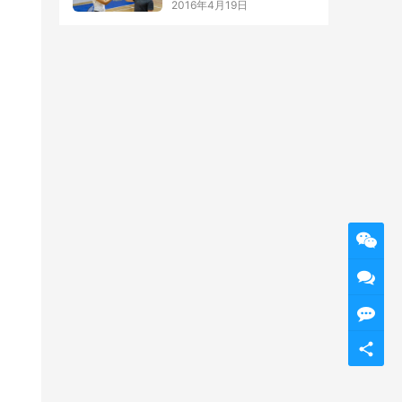
2016年4月19日