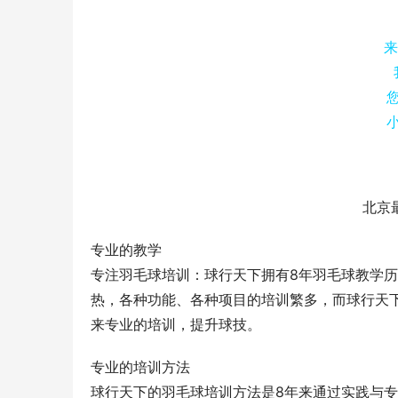
来
北京
专业的教学
专注羽毛球培训：球行天下拥有8年羽毛球教学历
热，各种功能、各种项目的培训繁多，而球行天
来专业的培训，提升球技。
专业的培训方法
球行天下的羽毛球培训方法是8年来通过实践与