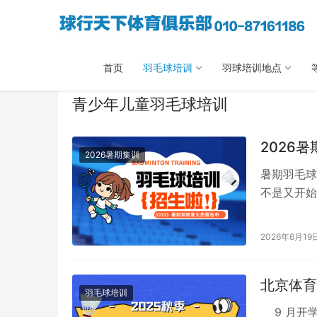
首页
羽毛球培训
青少年儿童羽毛球培训
首页
羽毛球培训
羽球培训地点
青少年儿童羽毛球培训
2026
2026暑期集训
暑期羽毛球
不是又开始
屏幕“绑架
2026年6月19
北京体育
羽毛球培训
9 月开