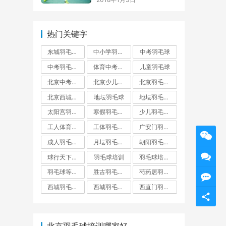
热门关键字
东城羽毛球培训
中小学羽毛球培训
中考羽毛球
中考羽毛球考什么
体育中考羽毛球
儿童羽毛球
北京中考羽毛球
北京少儿羽毛球
北京羽毛球培训
北京西城羽毛球
地坛羽毛球
地坛羽毛球培训
太阳宫羽毛球培训
寒假羽毛球培训
少儿羽毛球培训
工人体育馆羽毛球培训
工体羽毛球培训
广安门羽毛球培训
成人羽毛球培训
月坛羽毛球培训
朝阳羽毛球培训
球行天下羽毛球培训
羽毛球培训
羽毛球培训中心
羽毛球等级考试
胜古羽毛球培训
芍药居羽毛球培训
西城羽毛器培训
西城羽毛球培训
西直门羽毛球培训
北京羽毛球培训哪家好