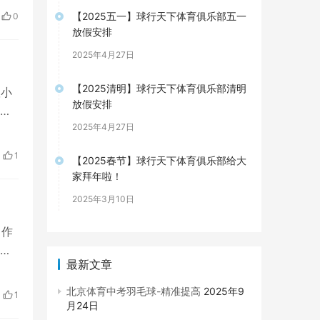
【2025五一】球行天下体育俱乐部五一
0
放假安排
2025年4月27日
【2025清明】球行天下体育俱乐部清明
队小
放假安排
训
2025年4月27日
1
【2025春节】球行天下体育俱乐部给大
家拜年啦！
2025年3月10日
。作
传
最新文章
北京体育中考羽毛球-精准提高
2025年9
1
月24日