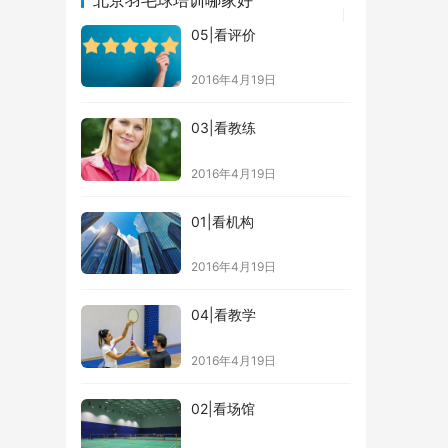
05|看评价
2016年4月19日
03|看教练
2016年4月19日
01|看机构
2016年4月19日
04|看教学
2016年4月19日
02|看场馆