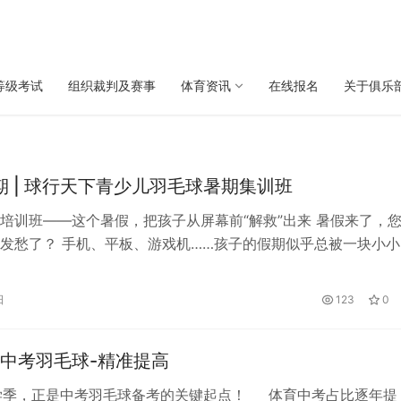
等级考试
组织裁判及赛事
体育资讯
在线报名
关于俱乐
暑期 | 球行天下青少儿羽毛球暑期集训班
培训班——这个暑假，把孩子从屏幕前“解救”出来 暑假来了，
发愁了？ 手机、平板、游戏机……孩子的假期似乎总被一块小小
”。窝在空调房里，低着头、弓…
日
123
0
中考羽毛球-精准提高
学季，正是中考羽毛球备考的关键起点！ 体育中考占比逐年提