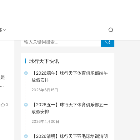
部
球行天下快讯
【2026端午】球行天下体育俱乐部端午
您是
放假安排
的
2026年6月15日
【2026五一】球行天下体育俱乐部五一
0
放假安排
2026年4月30日
【2026清明】球行天下羽毛球培训清明