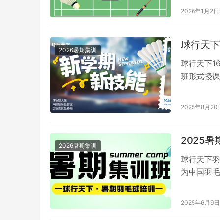
2026年1月2日
球行天下
2026暑期集训
球行天下1
班形式授课
及中考羽毛
2025年8月20
2025
2026暑期集训
球行天下羽
为中国羽毛
授技艺，引
2025年6月9日