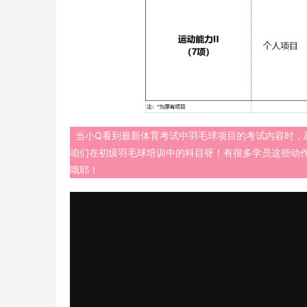
  当小Q看到最新体育考试中羽毛球项目的考试内容时
咱们在初级羽毛球培训中的科目呀！有很多学员这些动
哦耶！