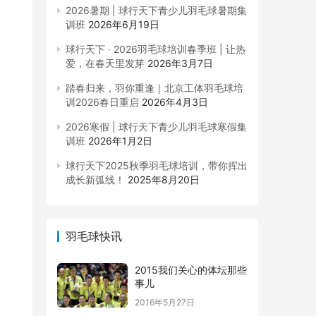
2026暑期 | 球行天下青少儿羽毛球暑期集
训班
2026年6月19日
球行天下 · 2026羽毛球培训春季班 | 让热
爱，在春天里发芽
2026年3月7日
踏春归来，羽你重逢｜北京工体羽毛球培
训2026春日重启
2026年4月3日
2026寒假 | 球行天下青少儿羽毛球寒假集
训班
2026年1月2日
球行天下2025秋季羽毛球培训，带你挥出
成长新弧线！
2025年8月20日
羽毛球快讯
2015我们关心的体坛那些
事儿
2016年5月27日