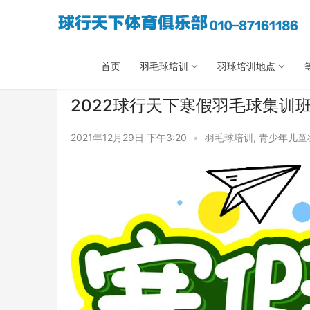
首页
羽毛球培训
首页
羽毛球培训
羽球培训地点
2022球行天下寒假羽毛球集训
2021年12月29日 下午3:20
•
羽毛球培训
,
青少年儿童