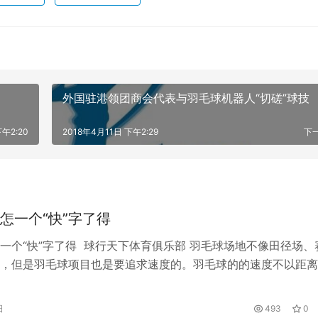
外国驻港领团商会代表与羽毛球机器人“切磋”球技
下午2:20
2018年4月11日 下午2:29
下
怎一个“快”字了得
一个“快”字了得 球行天下体育俱乐部 羽毛球场地不像田径场、
，但是羽毛球项目也是要追求速度的。羽毛球的的速度不以距离
球赛中致胜的关键。…
日
493
0