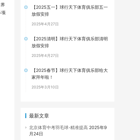
世界
【2025五一】球行天下体育俱乐部五一
多项
放假安排
2025年4月27日
【2025清明】球行天下体育俱乐部清明
放假安排
2025年4月27日
【2025春节】球行天下体育俱乐部给大
家拜年啦！
2025年3月10日
最新文章
北京体育中考羽毛球-精准提高
2025年9
月24日