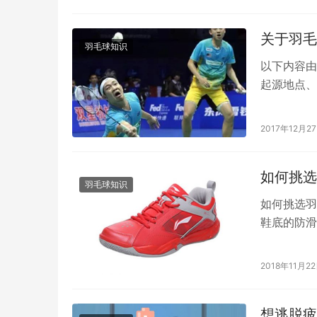
关于羽毛
羽毛球知识
以下内容由
起源地点、
（Badmi
2017年12月2
如何挑选
羽毛球知识
如何挑选羽
鞋底的防滑
情况下是在
2018年11月2
想逃脱疲