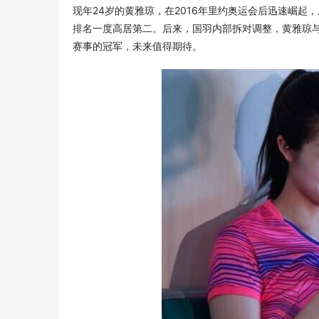
现年24岁的黄雅琼，在2016年里约奥运会后迅速崛起
排名一度高居第二。后来，国羽内部拆对调整，黄雅琼
赛事的冠军，未来值得期待。