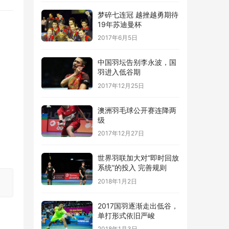
梦碎七连冠 越挫越勇期待
19年苏迪曼杯
2017年6月5日
中国羽坛告别李永波，国
羽进入低谷期
2017年12月25日
澳洲羽毛球公开赛连降两
级
2017年12月27日
世界羽联加大对“即时回放
系统”的投入 完善规则
2018年1月2日
2017国羽逐渐走出低谷，
单打形式依旧严峻
2018年1月3日