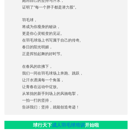
她用自己的坚持与汗水，
证明了“每一个胖子都是潜力股”。
羽毛球，
将成为你瘦身的秘诀，
更是你心灵蜕变的见证。
在羽毛球场上书写属于自己的传奇,
春日的阳光明媚，
正是挥拍起舞的好时节。
在春风的吹拂下，
我们一同在羽毛球场上奔跑、跳跃，
让汗水洒满每一个角落，
让青春在运动中绽放。
从笨拙的新手到场上的风驰电掣，
一拍一打的坚持，
告诉我们：坚持，就能创造奇迹！
球行天下
成人羽毛球培训
开始啦